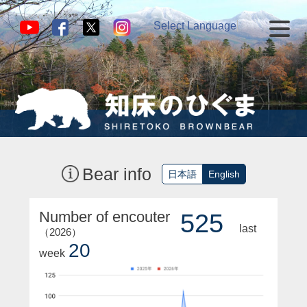
Select Language
▼
Bear info
日本語
English
Number of encouter
525
last
（2026）
20
week