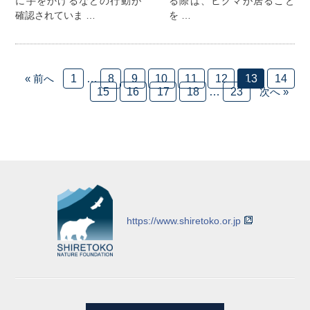
に手をかけるなどの行動が
る際は、ヒグマが居ること
確認されていま …
を …
« 前へ
1
…
8
9
10
11
12
13
14
15
16
17
18
…
23
次へ »
https://www.shiretoko.or.jp